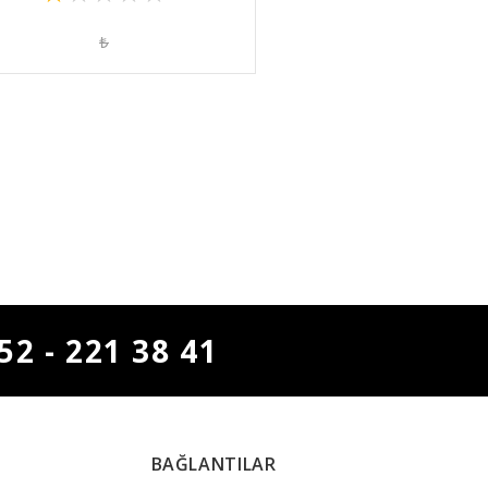
₺
52 - 221 38 41
BAĞLANTILAR