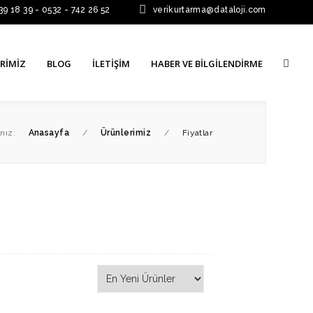
39 18 39 - 0532 - 742 26 52
verikurtarma@dataloji.com
RIMIZ
BLOG
İLETIŞIM
HABER VE BİLGİLENDİRME
nız:
Anasayfa
/
Ürünlerimiz
/
Fiyatlar