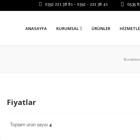
0352 221 38 81 - 0352 - 221 38 41
0535 8
ANASAYFA
KURUMSAL
ÜRÜNLER
HIZMETLE
Buradası
Fiyatlar
Toplam ürün sayısı
4