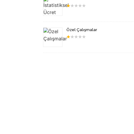
★
★
★
★
★
Özel Çalışmalar
★
★
★
★
★