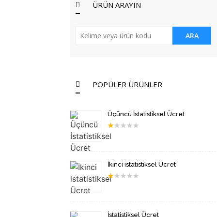
ÜRÜN ARAYIN
ARA
POPÜLER ÜRÜNLER
Üçüncü İstatistiksel Ücret
★
★
★
★
★
İkinci istatistiksel Ücret
★
★
★
★
★
İstatistiksel Ücret