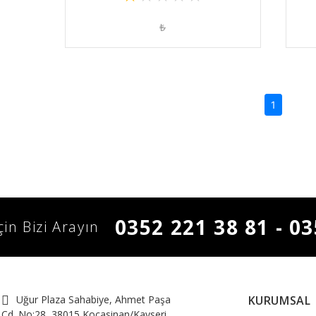
₺
(current)
1
0352 221 38 81 - 03
İçin Bizi Arayın
Uğur Plaza Sahabiye, Ahmet Paşa
KURUMSAL
Cd. No:28, 38015 Kocasinan/Kayseri